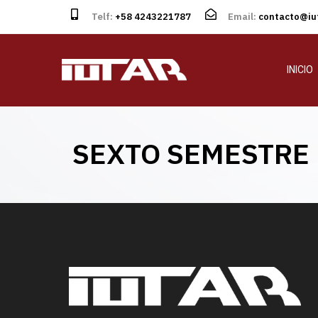
Telf:
+58 4243221787
Email:
contacto@iut
INICIO
SEXTO SEMESTRE