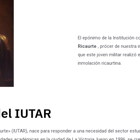
El epónimo de la Institución 
Ricaurte
, prócer de nuestra 
que este joven militar realizó e
inmolación ricaurtina.
del IUTAR
aurte» (IUTAR), nace para responder a una necesidad del sector estud
ctividades académicas en la ciudad de La Victoria, luego en 1996, se 