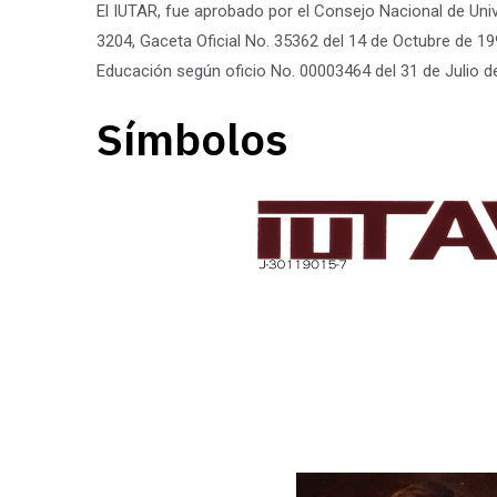
El IUTAR, fue aprobado por el Consejo Nacional de Uni
3204, Gaceta Oficial No. 35362 del 14 de Octubre de 199
Educación según oficio No. 00003464 del 31 de Julio d
S
í
m
b
o
l
o
s