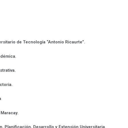
versitario de Tecnología “Antonio Ricaurte”.
adémica.
trativa.
ctoria.
a
 Maracay.
n, Planificación, Desarrollo y Extensión Universitaria.