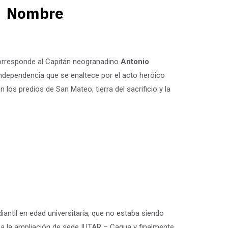
Nombre
corresponde al Capitán neogranadino
Antonio
independencia que se enaltece por el acto heróico
n los predios de San Mateo, tierra del sacrificio y la
iantil en edad universitaria, que no estaba siendo
crea la ampliación de sede IUTAR – Cagua y finalmente