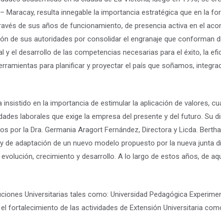
– Maracay, resulta innegable la importancia estratégica que en la fo
 través de sus años de funcionamiento, de presencia activa en el aco
ión de sus autoridades por consolidar el engranaje que conforman 
 y el desarrollo de las competencias necesarias para el éxito, la efic
herramientas para planificar y proyectar el país que soñamos, integ
a insistido en la importancia de estimular la aplicación de valores, c
idades laborales que exige la empresa del presente y del futuro. Su
dos por la Dra. Germania Aragort Fernández, Directora y Licda. Bertha
 de adaptación de un nuevo modelo propuesto por la nueva junta dire
evolución, crecimiento y desarrollo. A lo largo de estos años, de a
uciones Universitarias tales como: Universidad Pedagógica Experimen
n el fortalecimiento de las actividades de Extensión Universitaria c