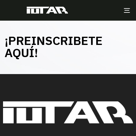
TO
NA
¡PREINSCRIBETE
AQUÍ!