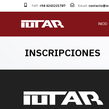
Telf:
+58 4243221787
Email:
contacto@iut
INICIO
INSCRIPCIONES