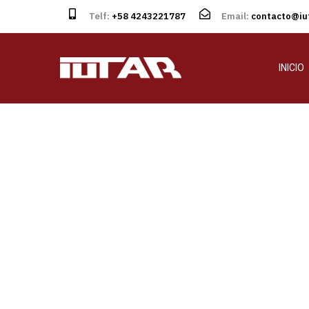
Telf:
+58 4243221787
Email:
contacto@iut
INICIO