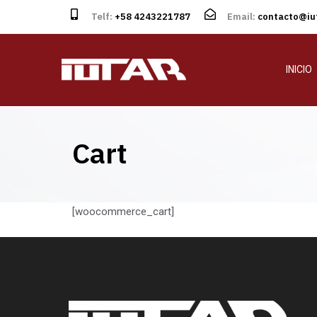
Telf:
+58 4243221787
Email:
contacto@iut
INICIO
Cart
[woocommerce_cart]