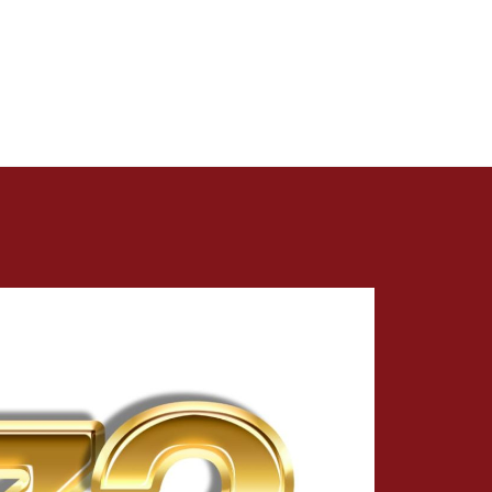
herramienta, sino como un pilar fundamental
de la gestión, la enseñanza y el aprendizaje.