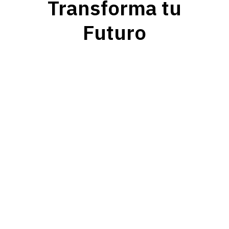
Transforma tu
Futuro
Comunicación
Siempre atentos a las necesidades de
nuestros estudiantes.
as
Graduados
Formamos profesionales de elevada calidad,
s