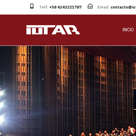
Telf:
+58 4243221787
Email:
contacto@iut
INICIO