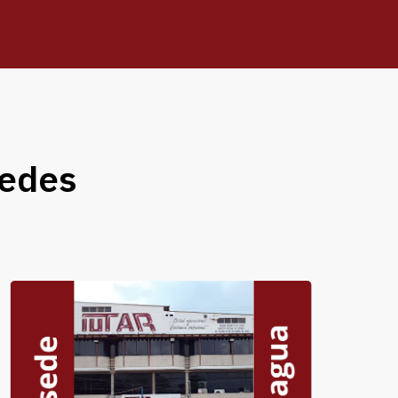
edes​